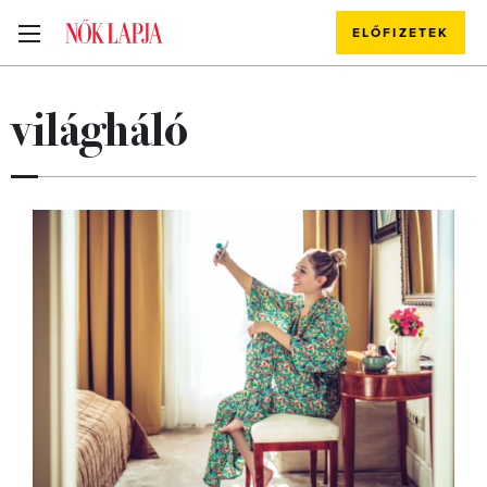
ELŐFIZETEK
világháló