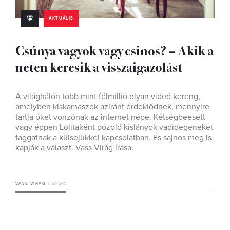
AKTUÁLIS
Csúnya vagyok vagy csinos? – Akik a
neten keresik a visszaigazolást
A világhálón több mint félmillió olyan videó kereng,
amelyben kiskamaszok aziránt érdeklődnek, mennyire
tartja őket vonzónak az internet népe. Kétségbeesett
vagy éppen Lolitaként pózoló kislányok vadidegeneket
faggatnak a külsejükkel kapcsolatban. És sajnos meg is
kapják a választ. Vass Virág írása.
VASS VIRÁG
6 PERC