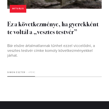
AKTUÁLIS
Ez a következménye, ha gyerekként
te voltál a „vesztes testvér”
Bár elsőre ártalmatlannak tűnhet ezzel viccelődni, a
vesztes testvér címke komoly következményekkel
járhat.
SIMON ESZTER
4 PERC