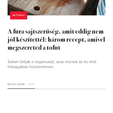
AKTUÁLIS
A fura sajtszerűség, amit eddig nem
jól készítettél: három recept, amivel
megszereted a tofut
Sokan tartják a veganuaryt, azaz esznek az év első
hónapjában húsmentesen.
BALÁZS BARBI
4 PERC