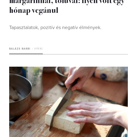
hónap vegánul
Tapasztalatok, pozitív és negatív élmények.
BALÁZS BARBI
9 PERC