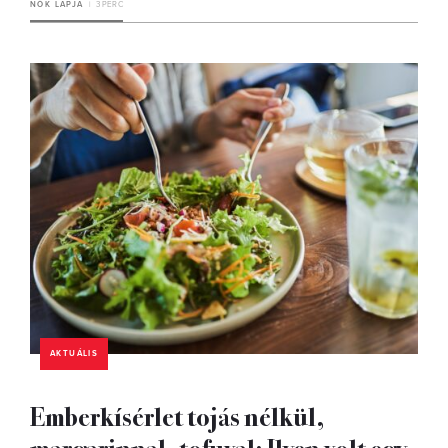
NŐK LAPJA
3 PERC
AKTUÁLIS
Emberkísérlet tojás nélkül,
margarinnal, tofuval: Ilyen volt egy