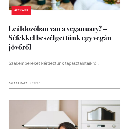
AKTUÁLIS
Leáldozóban van a veganuary? –
Séfekkel beszélgettünk egy vegán
jövőről
Szakembereket kérdeztünk tapasztalataikról.
BALÁZS BARBI
7 PERC