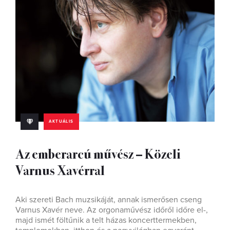
AKTUÁLIS
Az emberarcú művész – Közeli
Varnus Xavérral
Aki szereti Bach muzsikáját, annak ismerősen cseng
Varnus Xavér neve. Az orgonaművész időről időre el-,
majd ismét föltűnik a telt házas koncerttermekben,