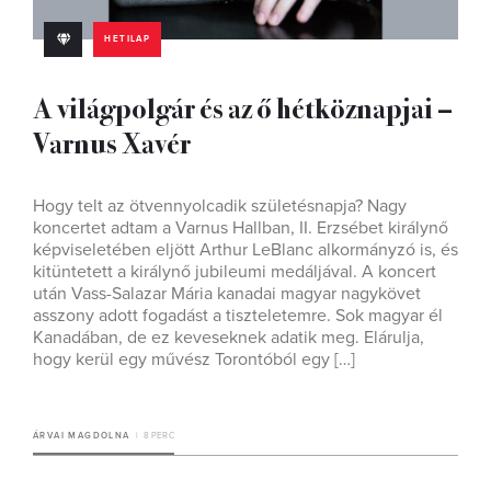
HETILAP
A világpolgár és az ő hétköznapjai –
Varnus Xavér
Hogy telt az ötvennyolcadik születésnapja? Nagy
koncertet adtam a Varnus Hallban, II. Erzsébet királynő
képviseletében eljött Arthur LeBlanc alkormányzó is, és
kitüntetett a királynő jubileumi medáljával. A koncert
után Vass-Salazar Mária kanadai magyar nagykövet
asszony adott fogadást a tiszteletemre. Sok magyar él
Kanadában, de ez keveseknek adatik meg. Elárulja,
hogy kerül egy művész Torontóból egy […]
ÁRVAI MAGDOLNA
8 PERC