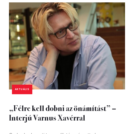
AKTUÁLIS
„Félre kell dobni az önámítást” –
Interjú Varnus Xavérral