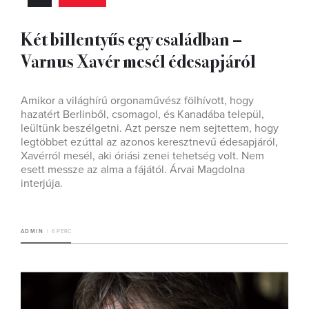
Két billentyűs egy családban –
Varnus Xavér mesél édesapjáról
Amikor a világhírű orgonaművész fölhívott, hogy
hazatért Berlinből, csomagol, és Kanadába települ,
leültünk beszélgetni. Azt persze nem sejtettem, hogy
legtöbbet ezúttal az azonos keresztnevű édesapjáról,
Xavérról mesél, aki óriási zenei tehetség volt. Nem
esett messze az alma a fájától. Árvai Magdolna
interjúja.
ADMIN
6 PERC