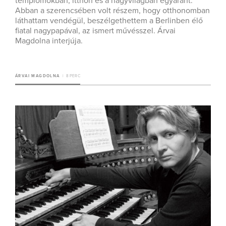
templomokban, itthon és a nagyvilágban egyaránt.
Abban a szerencsében volt részem, hogy otthonomban
láthattam vendégül, beszélgethettem a Berlinben élő
fiatal nagypapával, az ismert művésszel. Árvai
Magdolna interjúja.
ÁRVAI MAGDOLNA
8 PERC