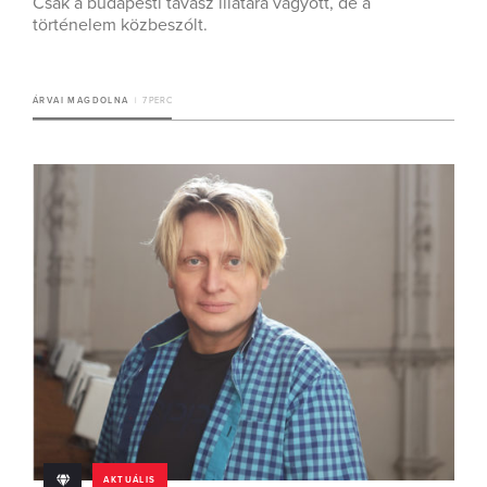
Csak a budapesti tavasz illatára vágyott, de a
történelem közbeszólt.
ÁRVAI MAGDOLNA
7 PERC
AKTUÁLIS