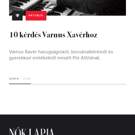
AKTUÁLIS
10 kérdés Varnus Xavérhoz
Varnus Xavér hazugságrokól, bocsánatkérésről és
gyerekkori emlékekről mesélt Pór Attilának.
ADMIN
3 PERC