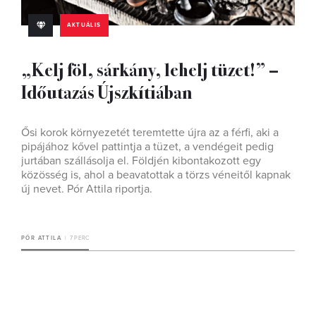
AKTUÁLIS
„Kelj föl, sárkány, lehelj tüzet!” –
Időutazás Újszkítiában
Ősi korok környezetét teremtette újra az a férfi, aki a
pipájához kővel pattintja a tüzet, a vendégeit pedig
jurtában szállásolja el. Földjén kibontakozott egy
közösség is, ahol a beavatottak a törzs véneitől kapnak
új nevet. Pór Attila riportja.
PÓR ATTILA
7 PERC