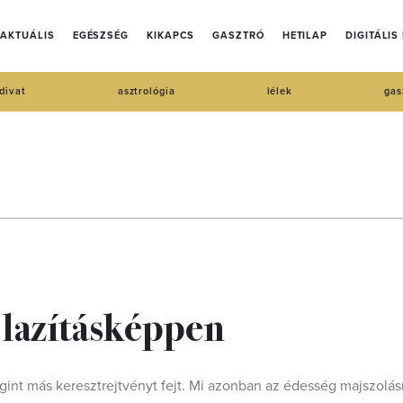
AKTUÁLIS
EGÉSZSÉG
KIKAPCS
GASZTRÓ
HETILAP
DIGITÁLIS
divat
asztrológia
lélek
gas
 lazításképpen
egint más keresztrejtvényt fejt. Mi azonban az édesség majszolás