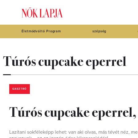
Életmódváltó Program
szépség
Túrós cupcake eperrel
GASZTRÓ
Túrós cupcake eperrel,
Lazítani sokféleképp lehet: van aki olvas, más tévét néz, m