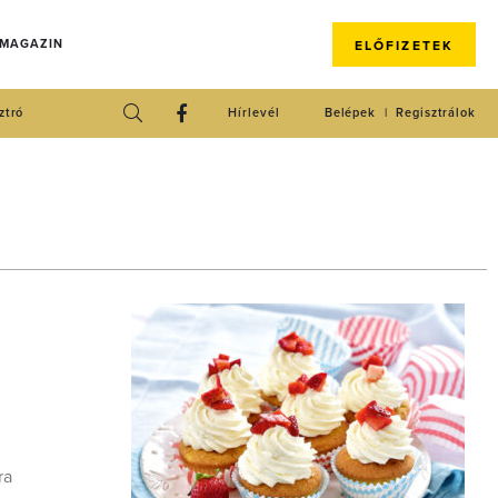
 MAGAZIN
ELŐFIZETEK
ztró
Hírlevél
Belépek
Regisztrálok
ra