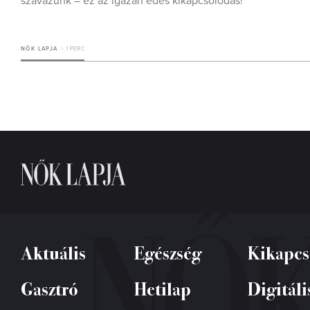
szavazunk – ez az igazán édes kikapcsolódás!
NŐK LAPJA
1 PERC
Aktuális
Egészség
Kikapcs
Gasztró
Hetilap
Digitáli