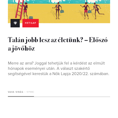
HETILAP
Talán jobb lesz az életünk? – Előszó
a jövőhöz
Merre az arra? Joggal tehetjük fel a kérdést az elmúlt
hónapok eseményei után. A választ szakértő
segítségével kerestük a Nők Lapja 2020/22. számában.
VASS VIRÁG
9 PERC