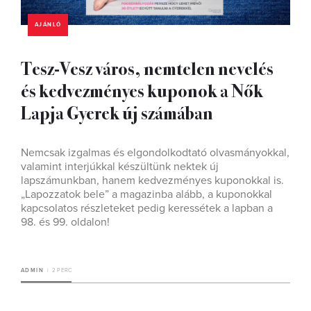
AJÁNLÓ
Tesz-Vesz város, nemtelen nevelés
és kedvezményes kuponok a Nők
Lapja Gyerek új számában
Nemcsak izgalmas és elgondolkodtató olvasmányokkal,
valamint interjúkkal készültünk nektek új
lapszámunkban, hanem kedvezményes kuponokkal is.
„Lapozzatok bele” a magazinba alább, a kuponokkal
kapcsolatos részleteket pedig keressétek a lapban a
98. és 99. oldalon!
ADMIN
2 PERC