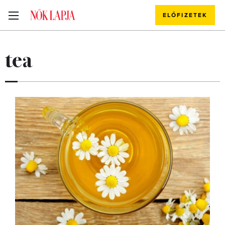
ELŐFIZETEK
tea