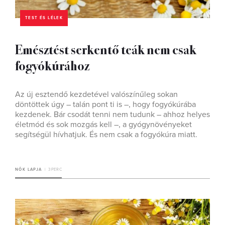
TEST ÉS LÉLEK
Emésztést serkentő teák nem csak
fogyókúrához
Az új esztendő kezdetével valószínűleg sokan
döntöttek úgy – talán pont ti is –, hogy fogyókúrába
kezdenek. Bár csodát tenni nem tudunk – ahhoz helyes
életmód és sok mozgás kell –, a gyógynövényeket
segítségül hívhatjuk. És nem csak a fogyókúra miatt.
NŐK LAPJA
3 PERC