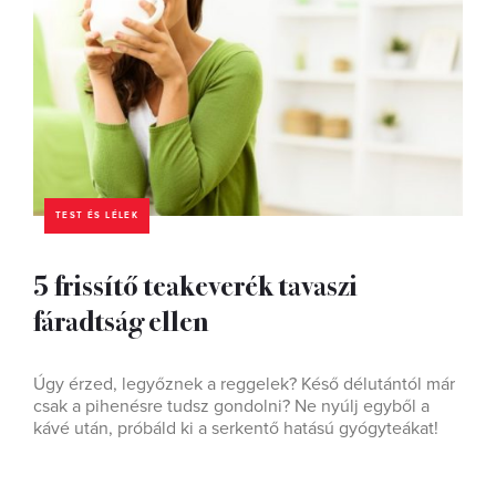
TEST ÉS LÉLEK
5 frissítő teakeverék tavaszi
fáradtság ellen
Úgy érzed, legyőznek a reggelek? Késő délutántól már
csak a pihenésre tudsz gondolni? Ne nyúlj egyből a
kávé után, próbáld ki a serkentő hatású gyógyteákat!