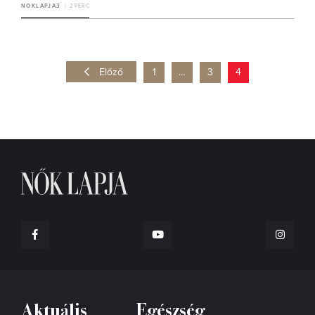
NOKLAPJA3
2 PERC
Előző
1
…
3
4
Aktuális
Egészség