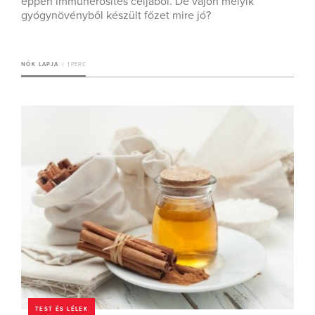
éppen immunerősítés céljából. De vajon melyik
gyógynövényből készült főzet mire jó?
NŐK LAPJA
1 PERC
TEST ÉS LÉLEK