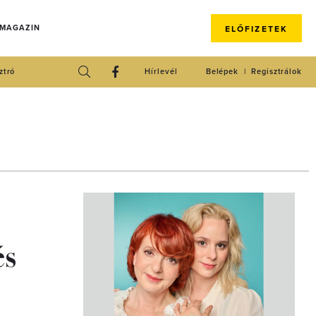
 MAGAZIN
ELŐFIZETEK
ztró
Hírlevél
Belépek
Regisztrálok
és