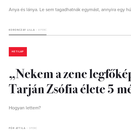
Anya és lánya. Le sem tagadhatnák egymást, annyira egy h
KORONCZAY LILLA
8 PERC
HETILAP
„Nekem a zene legfőké
Tarján Zsófia élete 5 m
Hogyan lettem?
PÓR ATTILA
3 PERC