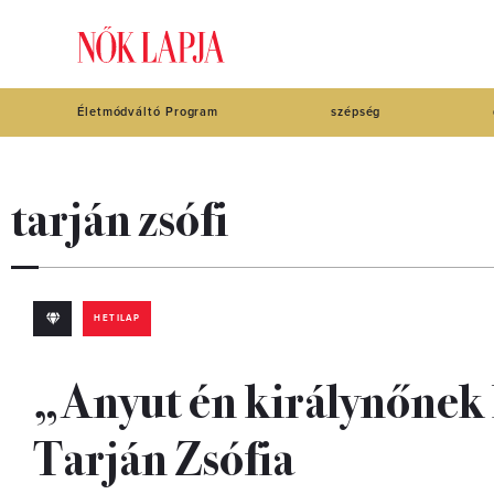
Életmódváltó Program
szépség
tarján zsófi
HETILAP
„Anyut én királynőnek 
Tarján Zsófia