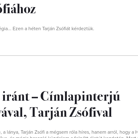
ófiához
ia... Ezen a héten Tarján Zsófiát kérdeztük.
iránt – Címlapinterjú
ával, Tarján Zsófival
 a lánya, Tarján Zsóﬁ a mégsem róla híres, hanem arról, hogy a