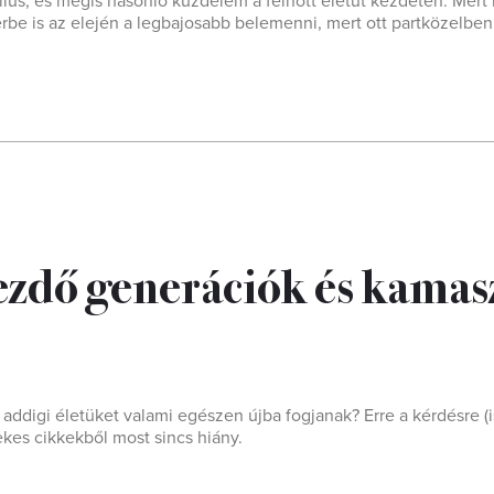
ílus, és mégis hasonló küzdelem a felnőtt életút kezdetén. Mert
erbe is az elején a legbajosabb belemenni, mert ott partközelbe
ezdő generációk és kamas
ddigi életüket valami egészen újba fogjanak? Erre a kérdésre (i
ekes cikkekből most sincs hiány.