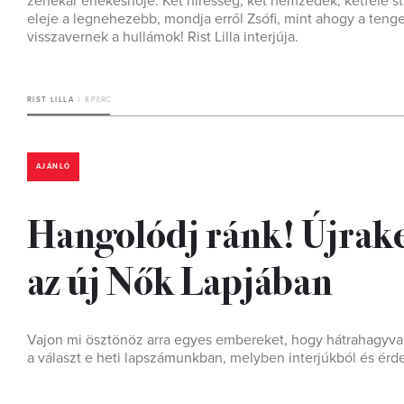
zenekar énekesnője. Két híresség, két nemzedék, kétféle st
eleje a legnehezebb, mondja erről Zsófi, mint ahogy a teng
visszavernek a hullámok! Rist Lilla interjúja.
RIST LILLA
8 PERC
AJÁNLÓ
Hangolódj ránk! Újrak
az új Nők Lapjában
Vajon mi ösztönöz arra egyes embereket, hogy hátrahagyva a
a választ e heti lapszámunkban, melyben interjúkból és érd