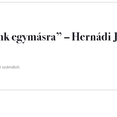
nk egymásra” – Hernádi 
li számából.