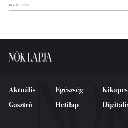
ADMIN
2 PERC
Aktuális
Egészség
Kikapcs
Gasztró
Hetilap
Digitáli