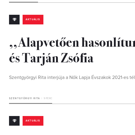
AKTUÁLIS
,,Alapvetően hasonlítu
és Tarján Zsófia
Szentgyörgyi Rita interjúja a Nők Lapja Évszakok 2021-es té
SZENTGYÖRGYI RITA
9 PERC
AKTUÁLIS