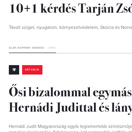
10+1 kérdés Tarján Zs
Távoli sziget, nyugalom, környezetvédelem, Skócia és Norvég
OLÁH-KOPPÁNY ANDREA
2 PERC
AKTUÁLIS
Ősi bizalommal egymás 
Hernádi Judittal és lány
Hernádi Judit Magyarország egyik legismertebb színésznője,