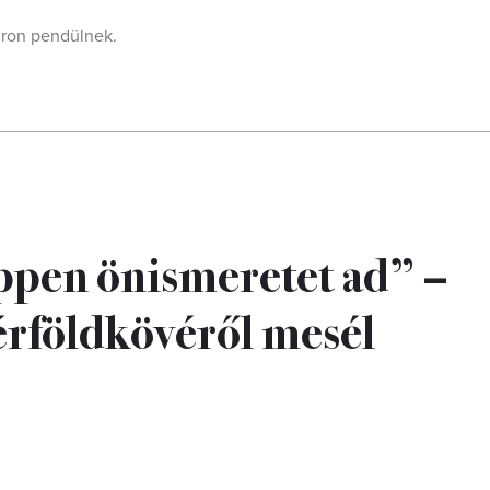
úron pendülnek.
ppen önismeretet ad” –
érföldkövéről mesél