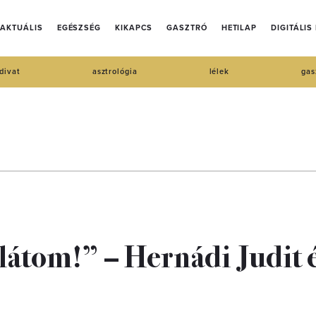
AKTUÁLIS
EGÉSZSÉG
KIKAPCS
GASZTRÓ
HETILAP
DIGITÁLIS
divat
asztrológia
lélek
gas
látom!” – Hernádi Judit 