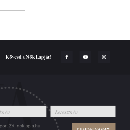
Kövesd a Nők Lapját!
ort Zrt. noklapja.hu