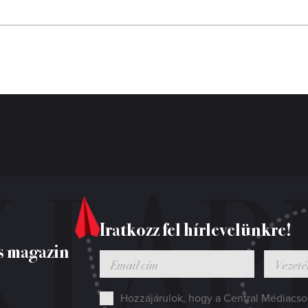
Iratkozz fel hírlevelünkre!
s magazin
Hozzájárulok, hogy a Central Médiacsop