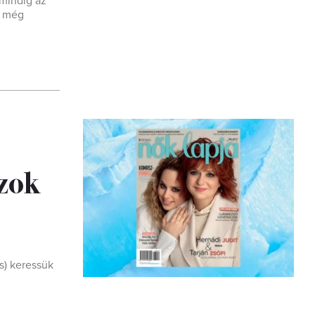
 mindig az
n még
zok
s) keressük