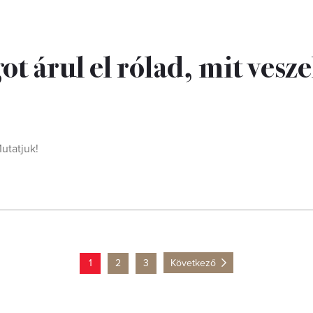
t árul el rólad, mit vesze
utatjuk!
1
2
3
Következő