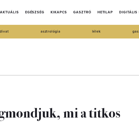
AKTUÁLIS
EGÉSZSÉG
KIKAPCS
GASZTRÓ
HETILAP
DIGITÁLIS
divat
asztrológia
lélek
gas
gmondjuk, mi a titkos