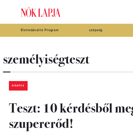
Életmódváltó Program
szépség
személyiségteszt
KIKAPCS
Teszt: 10 kérdésből me
szupererőd!