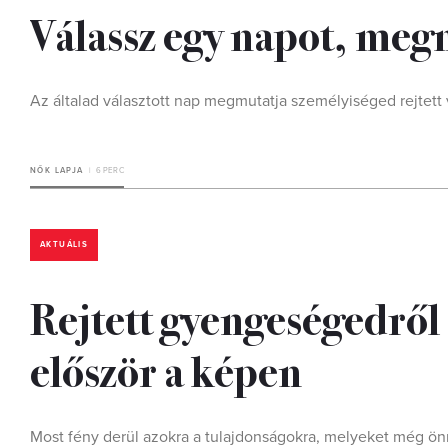
Válassz egy napot, meg
Az általad választott nap megmutatja személyiséged rejtett 
NŐK LAPJA
6 PERC
AKTUÁLIS
Rejtett gyengeségedről 
először a képen
Most fény derül azokra a tulajdonságokra, melyeket még önma