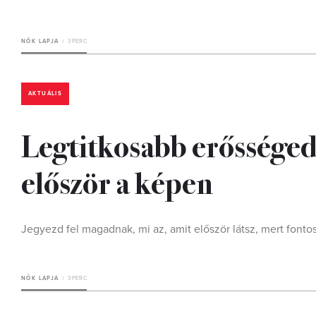
NŐK LAPJA
3 PERC
AKTUÁLIS
Legtitkosabb erősségedr
először a képen
Jegyezd fel magadnak, mi az, amit először látsz, mert fontos
NŐK LAPJA
3 PERC