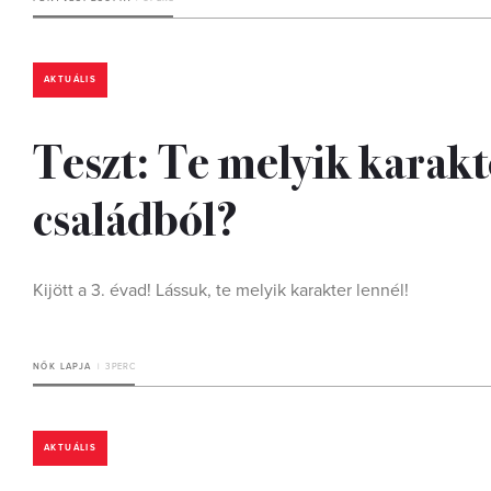
AKTUÁLIS
Teszt: Te melyik karak
családból?
Kijött a 3. évad! Lássuk, te melyik karakter lennél!
NŐK LAPJA
3 PERC
AKTUÁLIS