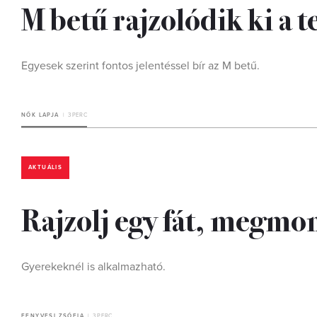
M betű rajzolódik ki a t
Egyesek szerint fontos jelentéssel bír az M betű.
NŐK LAPJA
3 PERC
AKTUÁLIS
Rajzolj egy fát, megmo
Gyerekeknél is alkalmazható.
FENYVESI ZSÓFIA
3 PERC