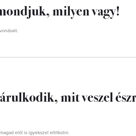
mondjuk, milyen vagy!
vonásait.
árulkodik, mit veszel ész
gad elől is igyekszel eltitkolni.