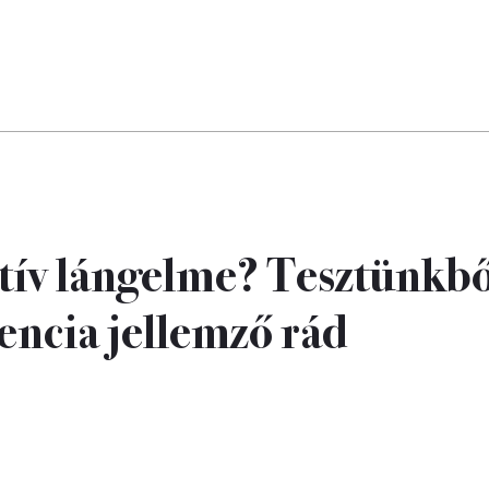
atív lángelme? Tesztünkbő
gencia jellemző rád