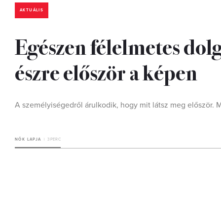
AKTUÁLIS
Egészen félelmetes dolgo
észre először a képen
A személyiségedről árulkodik, hogy mit látsz meg először. M
NŐK LAPJA
3 PERC