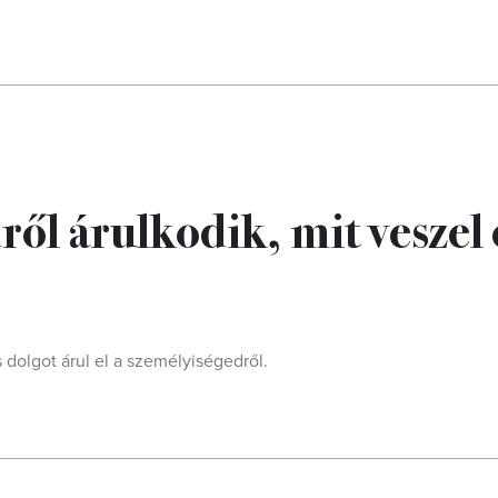
ől árulkodik, mit veszel 
 dolgot árul el a személyiségedről.