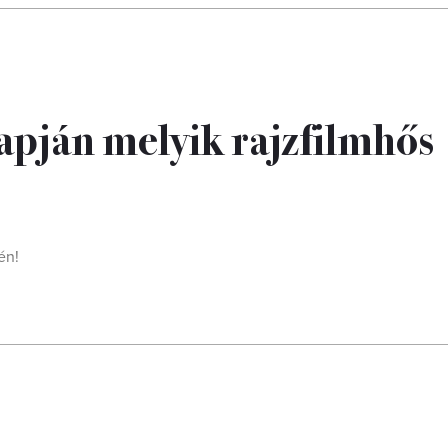
apján melyik rajzfilmhős
én!