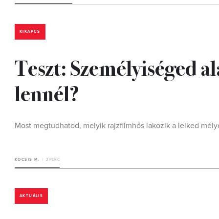
KIKAPCS
Teszt: Személyiséged al
lennél?
Most megtudhatod, melyik rajzfilmhős lakozik a lelked mély
KOCSIS M.
2 PERC
AKTUÁLIS