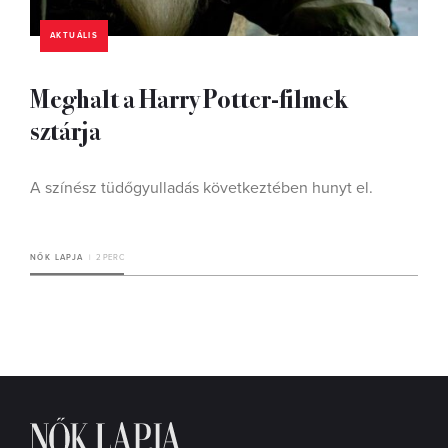
AKTUÁLIS
Meghalt a Harry Potter-filmek
sztárja
A színész tüdőgyulladás következtében hunyt el.
NŐK LAPJA
2 PERC