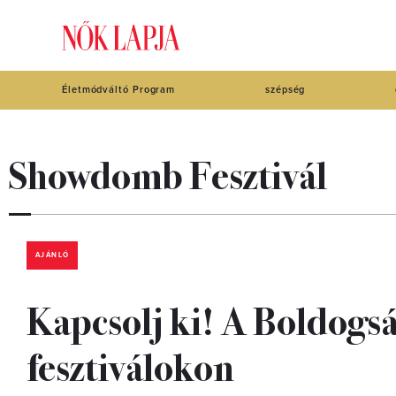
Életmódváltó Program
szépség
Showdomb Fesztivál
AJÁNLÓ
Kapcsolj ki! A Boldogs
fesztiválokon