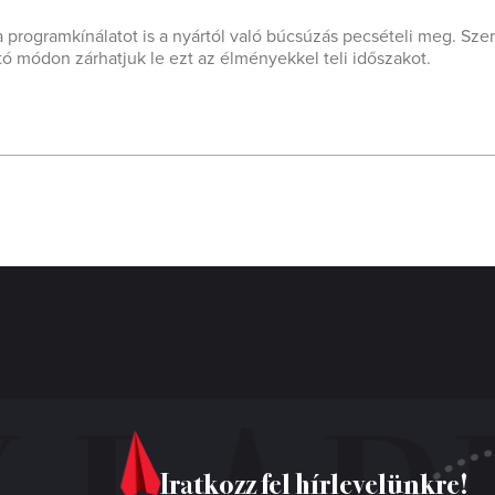
programkínálatot is a nyártól való búcsúzás pecsételi meg. Sze
ó módon zárhatjuk le ezt az élményekkel teli időszakot.
Iratkozz fel hírlevelünkre!