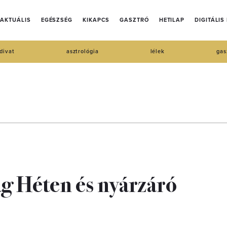
AKTUÁLIS
EGÉSZSÉG
KIKAPCS
GASZTRÓ
HETILAP
DIGITÁLIS
divat
asztrológia
lélek
gas
ág Héten és nyárzáró