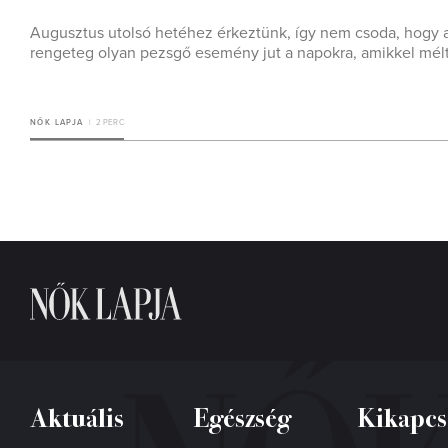
Augusztus utolsó hetéhez érkeztünk, így nem csoda, hogy a 
rengeteg olyan pezsgő esemény jut a napokra, amikkel mélt
NŐK LAPJA
2 PERC
Aktuális
Egészség
Kikapcs