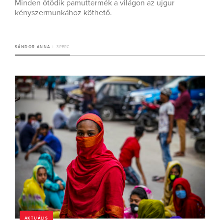
Minden ötödik pamuttermék a világon az ujgur
kényszermunkához köthető.
SÁNDOR ANNA
3 PERC
AKTUÁLIS