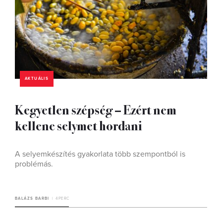
AKTUÁLIS
Kegyetlen szépség – Ezért nem
kellene selymet hordani
A selyemkészítés gyakorlata több szempontból is
problémás.
BALÁZS BARBI
4 PERC