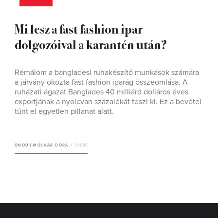
Mi lesz a fast fashion ipar
dolgozóival a karantén után?
Rémálom a bangladesi ruhakészítő munkások számára
a járvány okozta fast fashion iparág összeomlása. A
ruházati ágazat Banglades 40 milliárd dolláros éves
exportjának a nyolcvan százalékát teszi ki. Ez a bevétel
tűnt el egyetlen pillanat alatt.
ÓNODY-MOLNÁR DÓRA
3 PERC