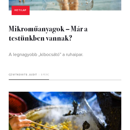
HETILAP
Mikroműanyagok – Már a
testünkben vannak?
A legnagyobb „kibocsátó” a ruhaipar.
CZVITKOVITS JUDIT
8 PERC