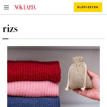
ELŐFIZETEK
rizs