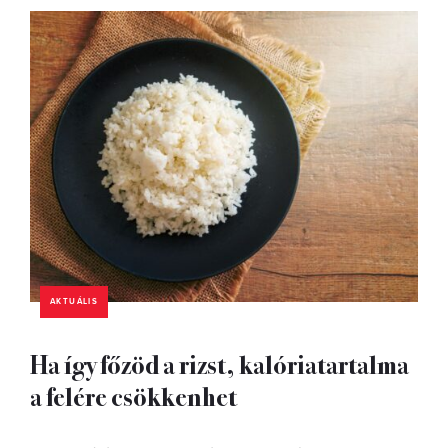
AKTUÁLIS
Ha így főzöd a rizst, kalóriatartalma
a felére csökkenhet