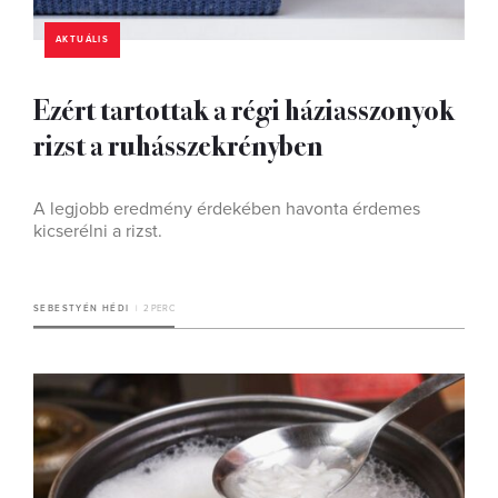
AKTUÁLIS
Ezért tartottak a régi háziasszonyok
rizst a ruhásszekrényben
A legjobb eredmény érdekében havonta érdemes
kicserélni a rizst.
SEBESTYÉN HÉDI
2 PERC