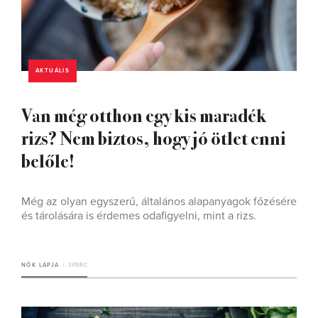
AKTUÁLIS
Van még otthon egy kis maradék
rizs? Nem biztos, hogy jó ötlet enni
belőle!
Még az olyan egyszerű, általános alapanyagok főzésére
és tárolására is érdemes odafigyelni, mint a rizs.
NŐK LAPJA
3 PERC