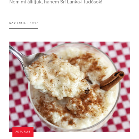
Nem mi állítjuk, hanem Srí Lanka-i tudósok!
NŐK LAPJA
3 PERC
AKTUÁLIS