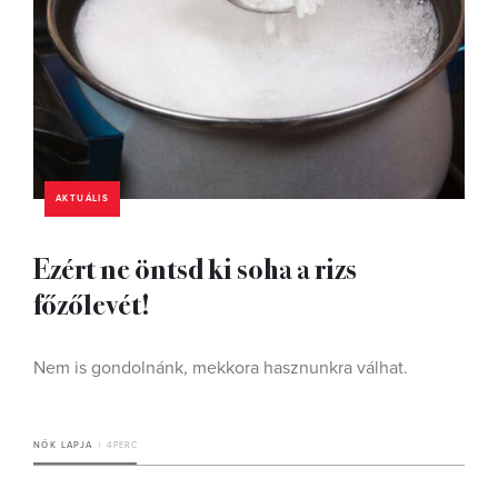
AKTUÁLIS
Ezért ne öntsd ki soha a rizs
főzőlevét!
Nem is gondolnánk, mekkora hasznunkra válhat.
NŐK LAPJA
4 PERC