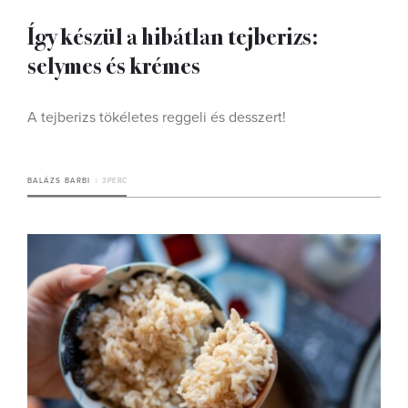
Így készül a hibátlan tejberizs:
selymes és krémes
A tejberizs tökéletes reggeli és desszert!
BALÁZS BARBI
3 PERC