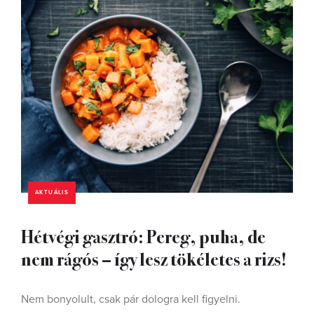
AKTUÁLIS
Hétvégi gasztró: Pereg, puha, de
nem rágós – így lesz tökéletes a rizs!
Nem bonyolult, csak pár dologra kell figyelni.