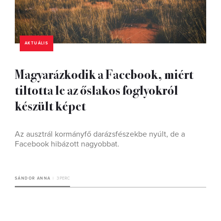
AKTUÁLIS
Magyarázkodik a Facebook, miért
tiltotta le az őslakos foglyokról
készült képet
Az ausztrál kormányfő darázsfészekbe nyúlt, de a
Facebook hibázott nagyobbat.
SÁNDOR ANNA
3 PERC