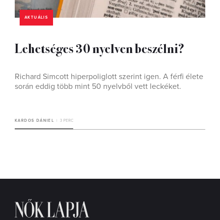
AKTUÁLIS
Lehetséges 30 nyelven beszélni?
Richard Simcott hiperpoliglott szerint igen. A férfi élete
során eddig több mint 50 nyelvből vett leckéket.
KARDOS DÁNIEL
3 PERC