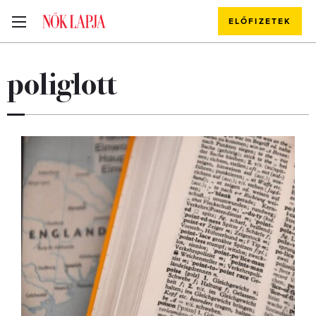
ELŐFIZETEK
poliglott