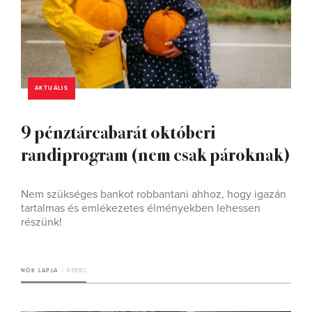
AKTUÁLIS
9 pénztárcabarát októberi
randiprogram (nem csak pároknak)
Nem szükséges bankot robbantani ahhoz, hogy igazán
tartalmas és emlékezetes élményekben lehessen
részünk!
NŐK LAPJA
6 PERC