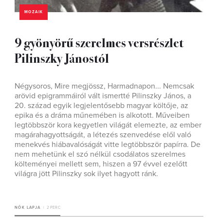
MOZAIK
9 gyönyörű szerelmes versrészlet
Pilinszky Jánostól
Négysoros, Mire megjössz, Harmadnapon... Nemcsak
arövid epigrammáiról vált ismertté Pilinszky János, a
20. század egyik legjelentősebb magyar költője, az
epika és a dráma műnemében is alkotott. Műveiben
legtöbbször kora kegyetlen világát elemezte, az ember
magárahagyottságát, a létezés szenvedése elől való
menekvés hiábavalóságát vitte legtöbbször papírra. De
nem mehetünk el szó nélkül csodálatos szerelmes
költeményei mellett sem, hiszen a 97 évvel ezelőtt
világra jött Pilinszky sok ilyet hagyott ránk.
NŐK LAPJA
2 PERC