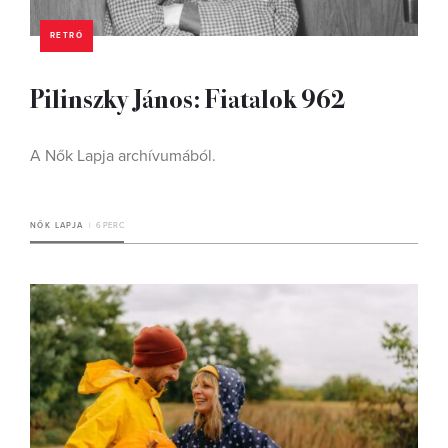
RETRÓ
Pilinszky János: Fiatalok 962
A Nők Lapja archívumából.
NŐK LAPJA
6 PERC