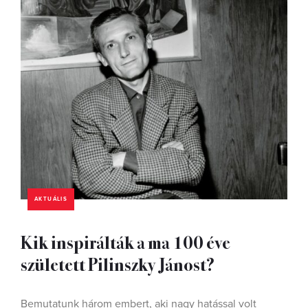
AKTUÁLIS
Kik inspirálták a ma 100 éve
született Pilinszky Jánost?
Bemutatunk három embert, aki nagy hatással volt