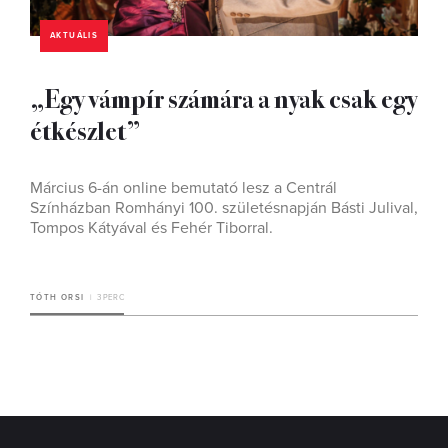
AKTUÁLIS
„Egy vámpír számára a nyak csak egy
étkészlet”
Március 6-án online bemutató lesz a Centrál
Színházban Romhányi 100. születésnapján Básti Julival,
Tompos Kátyával és Fehér Tiborral.
TÓTH ORSI
3 PERC