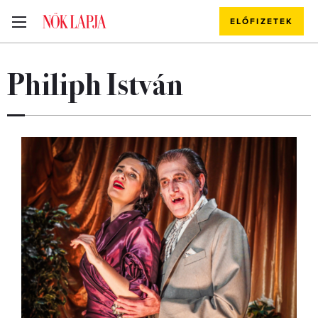
ELŐFIZETEK
Philiph István