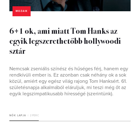
MOZAIK
6+1 ok, ami miatt Tom Hanks az
egyik legszerethetőbb hollywoodi
sztár
Nemcsak zseniális színész és hűséges férj, hanem egy
rendkívüli ember is. Ez azonban csak néhány ok a sok
közül, amiért egy egész világ rajong Tom Hanksért. 61.
születésnapja alkalmából eláruljuk, mi teszi még őt az
egyik legszimpatikusabb hírességé (szerintünk).
NŐK LAPJA
2 PERC