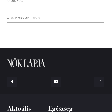
életüket.
ÁRVAI MAGDOLNA
9 PERC
Aktuális
Egészség