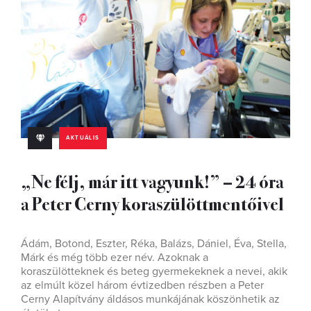
AKTUÁLIS
„Ne félj, már itt vagyunk!” – 24 óra
a Peter Cerny koraszülöttmentőivel
Ádám, Botond, Eszter, Réka, Balázs, Dániel, Éva, Stella,
Márk és még több ezer név. Azoknak a
koraszülötteknek és beteg gyermekeknek a nevei, akik
az elmúlt közel három évtizedben részben a Peter
Cerny Alapítvány áldásos munkájának köszönhetik az