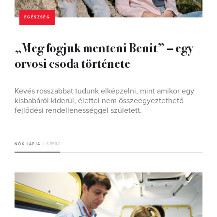
EGÉSZSÉG
„Meg fogjuk menteni Benit” – egy
orvosi csoda története
Kevés rosszabbat tudunk elképzelni, mint amikor egy
kisbabáról kiderül, élettel nem összeegyeztethető
fejlődési rendellenességgel született.
NŐK LAPJA
6 PERC