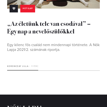
HETILAP
„Az életünk tele van csodával” –
Egy nap a nevelőszülőkkel
Egy kilenc fős család nem mindennapi története. A Nők
Lapja 2021/2. számának riportja.
KORONCZAY LILLA
11 PERC