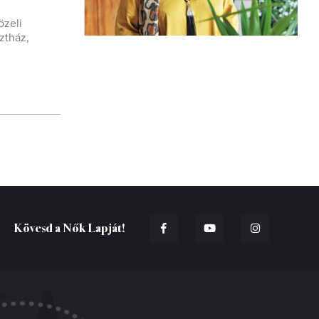
özeli
ztház,
Kövesd a Nők Lapját!