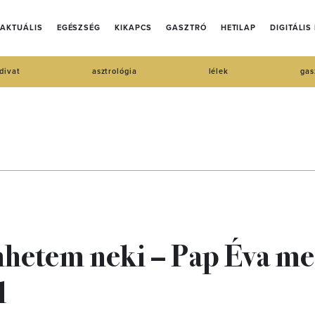
AKTUÁLIS
EGÉSZSÉG
KIKAPCS
GASZTRÓ
HETILAP
DIGITÁLIS
divat
asztrológia
lélek
gas
nhetem neki – Pap Éva me
l