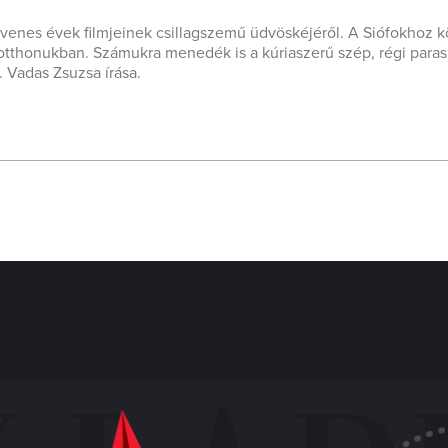
ncvenes évek filmjeinek csillagszemű üdvöskéjéről. A Siófokhoz k
otthonukban. Számukra menedék is a kúriaszerű szép, régi paras
. Vadas Zsuzsa írása.