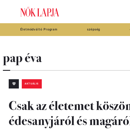
Életmódváltó Program
szépség
pap éva
AKTUÁLIS
Csak az életemet köszö
édesanyjáról és magáró