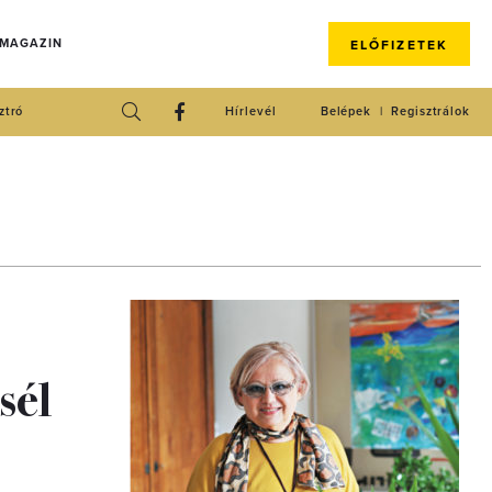
 MAGAZIN
ELŐFIZETEK
ztró
Hírlevél
Belépek
Regisztrálok
sél