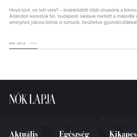
Hová tűnt, mi lett vele? – érdeklődött több olvasónk a kile
Ádándon kerestük fel, budapesti lakásuk mellett a második 
amelyhez jókora birtok is tartozik, beültetve gyümölcsfákkal
NŐK LAPJA
7 PERC
Aktuális
Egészség
Kikapcs