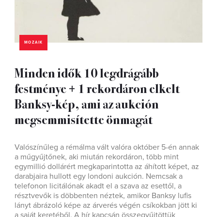
MOZAIK
Minden idők 10 legdrágább
festménye + 1 rekordáron elkelt
Banksy-kép, ami az aukción
megsemmisítette önmagát
Valószínűleg a rémálma vált valóra október 5-én annak
a műgyűjtőnek, aki miután rekordáron, több mint
egymillió dollárért megkaparintotta az áhított képet, az
darabjaira hullott egy londoni aukción. Nemcsak a
telefonon licitálónak akadt el a szava az esettől, a
résztvevők is döbbenten néztek, amikor Banksy lufis
lányt ábrázoló képe az árverés végén csíkokban jött ki
a saját keretéből. A hír kapcsán összegyűjtöttük