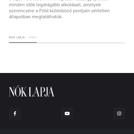
minden idők legdrágább alkotásait, amelyek
szerencsére a Föld különböző pontjain sértetlen
állapotban megtalálhatók.
NŐK LAPJA
4 PERC