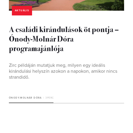
AKTUÁLIS
A családi kirándulások öt pontja –
Ónody-Molnár Dóra
programajánlója
Zirc példáján mutatjuk meg, milyen egy ideális
kirándulási helyszín azokon a napokon, amikor nincs
strandidő.
ÓNODY-MOLNÁR DÓRA
3 PERC