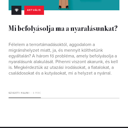
AKTUÁLIS
Mi befolyásolja ma a nyaralásunkat?
Félelem a terrortámadásoktól, aggodalom a
migránshelyzet miatt, ja, és mennyit költhetünk
egyáltalán? A három fő probléma, amely befolyásolja a
nyaralásunk alakulását. Pihenni viszont akarunk, és kell
is. Megkérdeztük az utazási irodásokat, a fiatalokat, a
családosokat és a kutyásokat, mi a helyzet a nyárral.
SZIGETI HAJNI
8 PERC