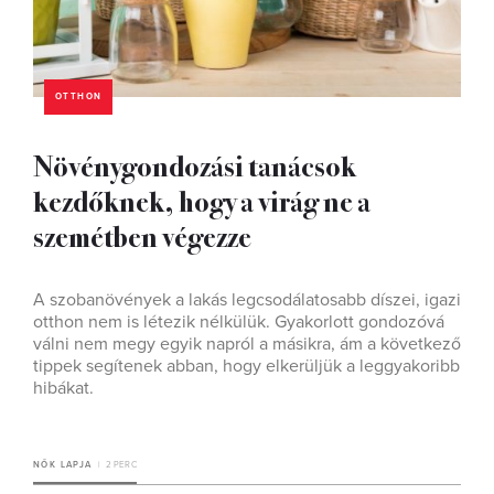
OTTHON
Növénygondozási tanácsok
kezdőknek, hogy a virág ne a
szemétben végezze
A szobanövények a lakás legcsodálatosabb díszei, igazi
otthon nem is létezik nélkülük. Gyakorlott gondozóvá
válni nem megy egyik napról a másikra, ám a következő
tippek segítenek abban, hogy elkerüljük a leggyakoribb
hibákat.
NŐK LAPJA
2 PERC