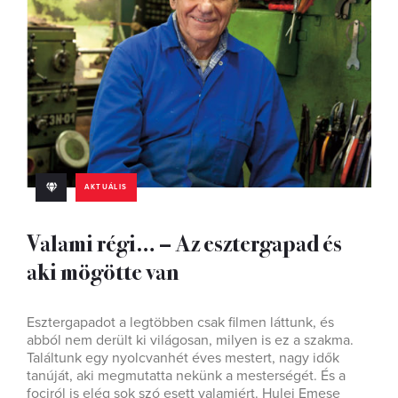
AKTUÁLIS
Valami régi… – Az esztergapad és
aki mögötte van
Esztergapadot a legtöbben csak filmen láttunk, és
abból nem derült ki világosan, milyen is ez a szakma.
Találtunk egy nyolcvanhét éves mestert, nagy idők
tanúját, aki megmutatta nekünk a mesterségét. És a
fociról is elég sok szó esett valamiért. Hulej Emese