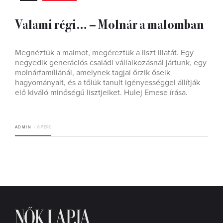
Valami régi… – Molnár a malomban
Megnéztük a malmot, megéreztük a liszt illatát. Egy
negyedik generációs családi vállalkozásnál jártunk, egy
molnárfamíliánál, amelynek tagjai őrzik őseik
hagyományait, és a tőlük tanult igényességgel állítják
elő kiváló minőségű lisztjeiket. Hulej Emese írása.
ADMIN
6 PERC