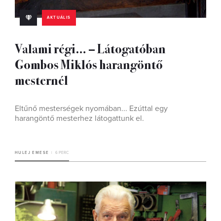
AKTUÁLIS
Valami régi… – Látogatóban
Gombos Miklós harangöntő
mesternél
Eltűnő mesterségek nyomában... Ezúttal egy
harangöntő mesterhez látogattunk el.
HULEJ EMESE
6 PERC