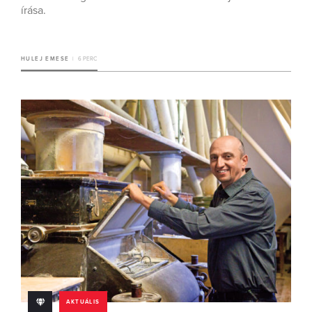
írása.
HULEJ EMESE
6 PERC
AKTUÁLIS