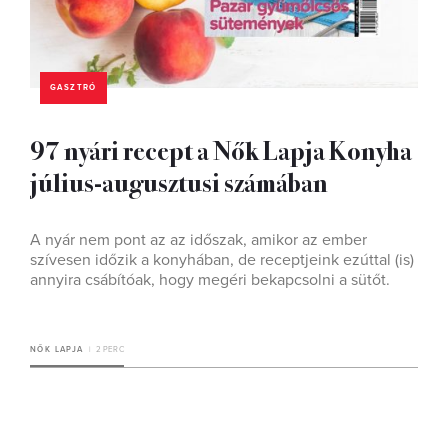
GASZTRÓ
97 nyári recept a Nők Lapja Konyha
július-augusztusi számában
A nyár nem pont az az időszak, amikor az ember
szívesen időzik a konyhában, de receptjeink ezúttal (is)
annyira csábítóak, hogy megéri bekapcsolni a sütőt.
NŐK LAPJA
2 PERC