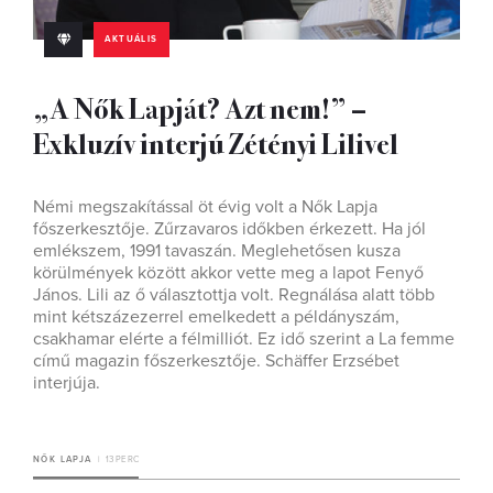
AKTUÁLIS
„A Nők Lapját? Azt nem!” –
Exkluzív interjú Zétényi Lilivel
Némi megszakítással öt évig volt a Nők Lapja
főszerkesztője. Zűrzavaros időkben érkezett. Ha jól
emlékszem, 1991 tavaszán. Meglehetősen kusza
körülmények között akkor vette meg a lapot Fenyő
János. Lili az ő választottja volt. Regnálása alatt több
mint kétszázezerrel emelkedett a példányszám,
csakhamar elérte a félmilliót. Ez idő szerint a La femme
című magazin főszerkesztője. Schäffer Erzsébet
interjúja.
NŐK LAPJA
13 PERC