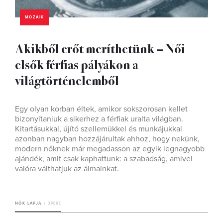
MOZAIK
Akikből erőt meríthetünk – Női
elsők férfias pályákon a
világtörténelemből
Egy olyan korban éltek, amikor sokszorosan kellet
bizonyítaniuk a sikerhez a férfiak uralta világban.
Kitartásukkal, újító szellemükkel és munkájukkal
azonban nagyban hozzájárultak ahhoz, hogy nekünk,
modern nőknek már megadasson az egyik legnagyobb
ajándék, amit csak kaphattunk: a szabadság, amivel
valóra válthatjuk az álmainkat.
NŐK LAPJA
3 PERC