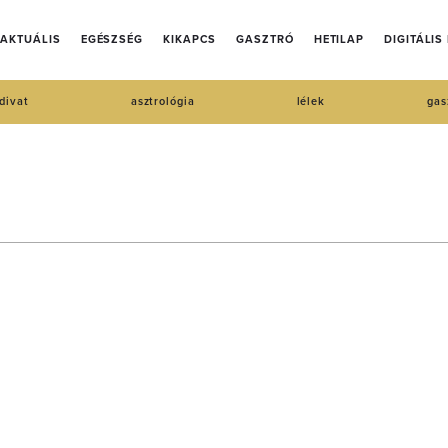
AKTUÁLIS
EGÉSZSÉG
KIKAPCS
GASZTRÓ
HETILAP
DIGITÁLIS
divat
asztrológia
lélek
gas