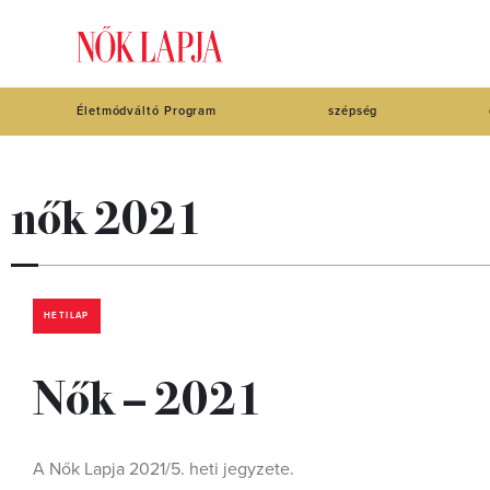
Életmódváltó Program
szépség
nők 2021
HETILAP
Nők – 2021
A Nők Lapja 2021/5. heti jegyzete.