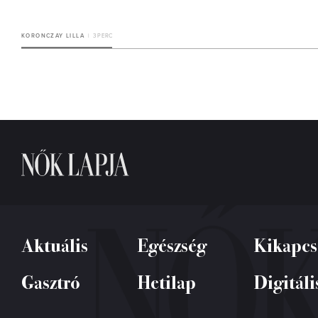
KORONCZAY LILLA
3 PERC
Aktuális
Egészség
Kikapcs
Gasztró
Hetilap
Digitáli