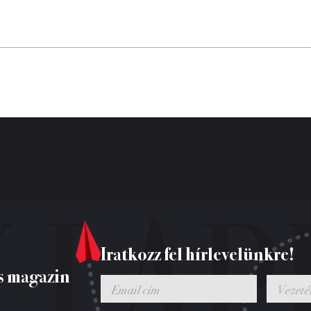
Iratkozz fel hírlevelünkre!
s magazin