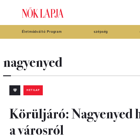
Életmódváltó Program
szépség
nagyenyed
HETILAP
Körüljáró: Nagyenyed hí
a városról