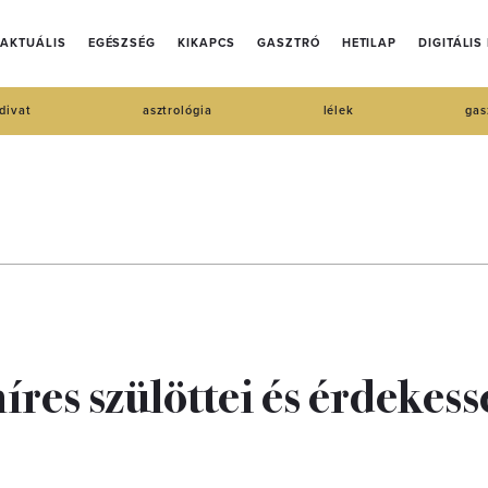
AKTUÁLIS
EGÉSZSÉG
KIKAPCS
GASZTRÓ
HETILAP
DIGITÁLIS
divat
asztrológia
lélek
gas
res szülöttei és érdekes