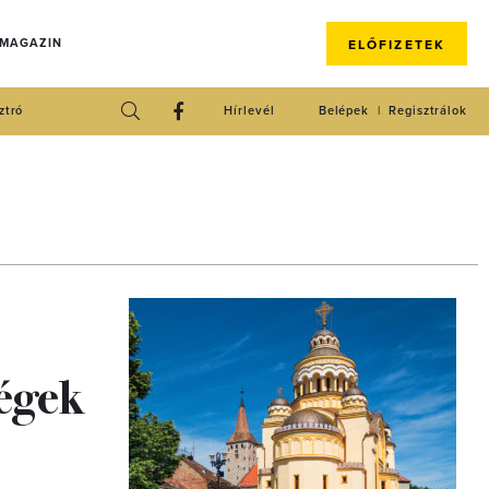
 MAGAZIN
ELŐFIZETEK
ztró
Hírlevél
Belépek
Regisztrálok
ségek