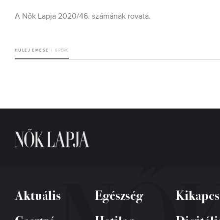
A Nők Lapja 2020/46. számának rovata.
HULEJ EMESE
6 PERC
Aktuális
Egészség
Kikapcs