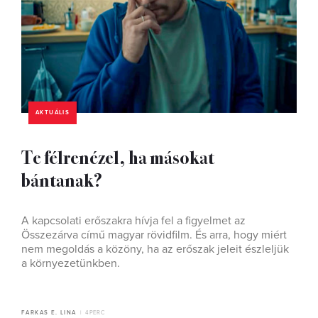
AKTUÁLIS
Te félrenézel, ha másokat
bántanak?
A kapcsolati erőszakra hívja fel a figyelmet az
Összezárva című magyar rövidfilm. És arra, hogy miért
nem megoldás a közöny, ha az erőszak jeleit észleljük
a környezetünkben.
FARKAS E. LINA
4 PERC