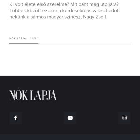
Ki volt élete első szerelme? Mit bánt meg utoljára?
Többek között ezekre a kérdésekre is választ adott
nekünk a sármos magyar színész, Nagy Zsolt.
NŐK LAPJA
3 PERC