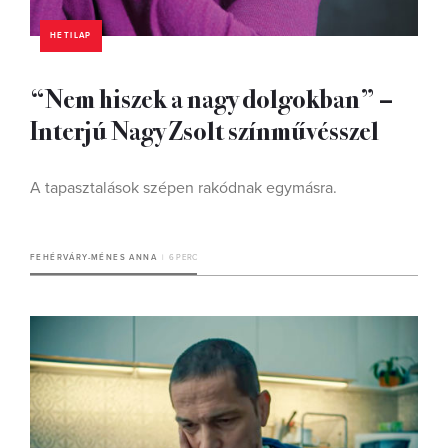
HETILAP
“Nem hiszek a nagy dolgokban” –
Interjú Nagy Zsolt színművésszel
A tapasztalások szépen rakódnak egymásra.
FEHÉRVÁRY-MÉNES ANNA
6 PERC