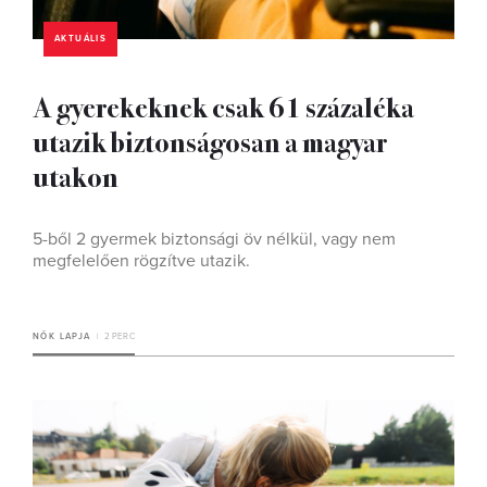
AKTUÁLIS
A gyerekeknek csak 61 százaléka
utazik biztonságosan a magyar
utakon
5-ből 2 gyermek biztonsági öv nélkül, vagy nem
megfelelően rögzítve utazik.
NŐK LAPJA
2 PERC