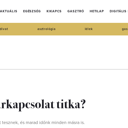
AKTUÁLIS
EGÉSZSÉG
KIKAPCS
GASZTRÓ
HETILAP
DIGITÁLIS
divat
asztrológia
lélek
gas
rkapcsolat titka?
t tesznek, és marad időnk minden másra is.