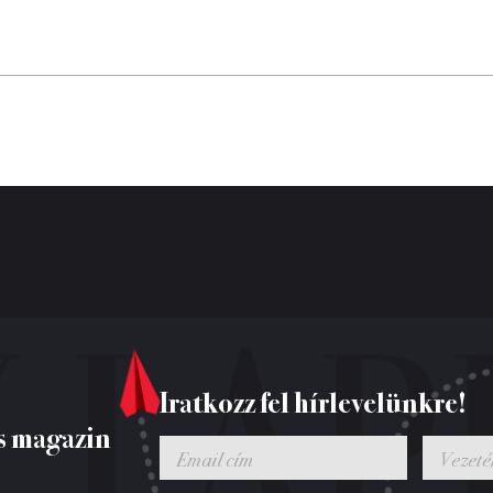
Iratkozz fel hírlevelünkre!
s magazin