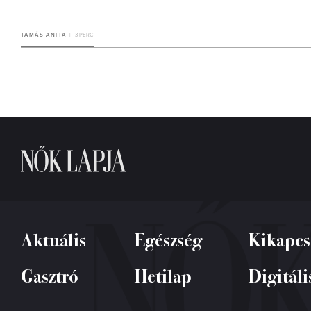
TAMÁS ANITA
3 PERC
Aktuális
Egészség
Kikapcs
Gasztró
Hetilap
Digitáli