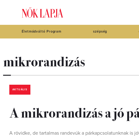
Életmódváltó Program
szépség
mikrorandizás
AKTUÁLIS
A mikrorandizás a jó pá
A rövidke, de tartalmas randevúk a párkapcsolatunknak is jó