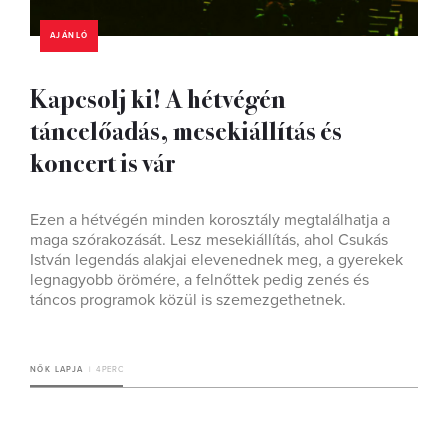
AJÁNLÓ
Kapcsolj ki! A hétvégén
táncelőadás, mesekiállítás és
koncert is vár
Ezen a hétvégén minden korosztály megtalálhatja a
maga szórakozását. Lesz mesekiállítás, ahol Csukás
István legendás alakjai elevenednek meg, a gyerekek
legnagyobb örömére, a felnőttek pedig zenés és
táncos programok közül is szemezgethetnek.
NŐK LAPJA
4 PERC