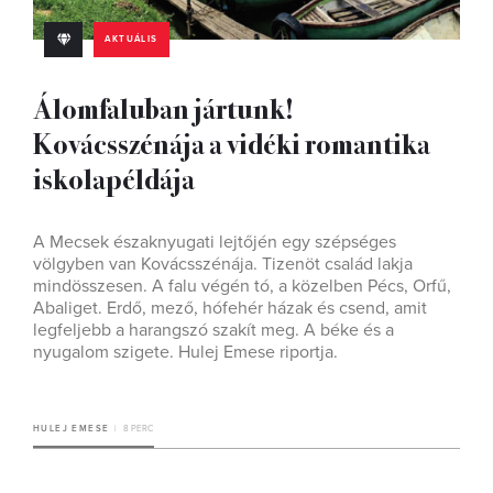
AKTUÁLIS
Álomfaluban jártunk!
Kovácsszénája a vidéki romantika
iskolapéldája
A Mecsek északnyugati lejtőjén egy szépséges
völgyben van Kovácsszénája. Tizenöt család lakja
mindösszesen. A falu végén tó, a közelben Pécs, Orfű,
Abaliget. Erdő, mező, hófehér házak és csend, amit
legfeljebb a harangszó szakít meg. A béke és a
nyugalom szigete. Hulej Emese riportja.
HULEJ EMESE
8 PERC