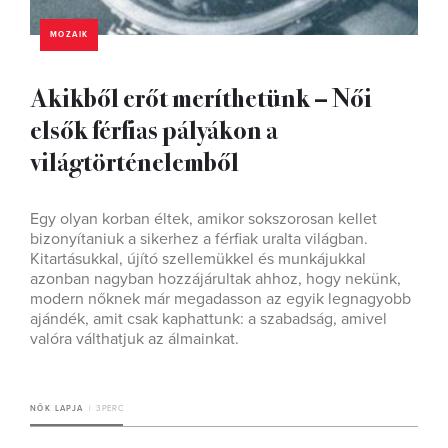
MOZAIK
Akikből erőt meríthetünk – Női
elsők férfias pályákon a
világtörténelemből
Egy olyan korban éltek, amikor sokszorosan kellet
bizonyítaniuk a sikerhez a férfiak uralta világban.
Kitartásukkal, újító szellemükkel és munkájukkal
azonban nagyban hozzájárultak ahhoz, hogy nekünk,
modern nőknek már megadasson az egyik legnagyobb
ajándék, amit csak kaphattunk: a szabadság, amivel
valóra válthatjuk az álmainkat.
NŐK LAPJA
3 PERC