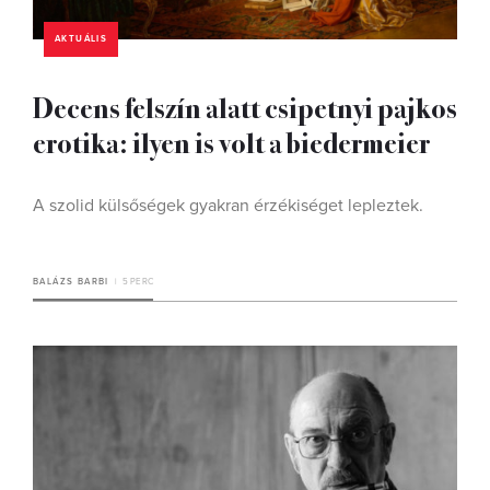
AKTUÁLIS
Decens felszín alatt csipetnyi pajkos
erotika: ilyen is volt a biedermeier
A szolid külsőségek gyakran érzékiséget lepleztek.
BALÁZS BARBI
5 PERC