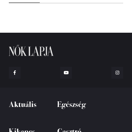
Aktuális
Egészség
Kikapcs
Gasztró