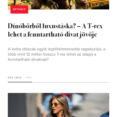
AKTUÁLIS
Dínóbőrből luxustáska? – A T-rex
lehet a fenntartható divat jövője
A kréta időszak egyik legfélelmetesebb ragadozója, a
több mint 12 méter hosszú T-rex lehet az alapja a
fenntartható divatnak?
NŐK LAPJA
3 PERC