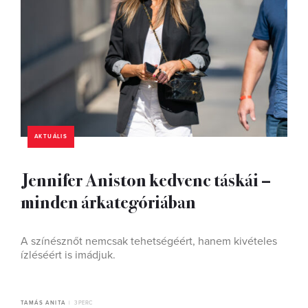
AKTUÁLIS
Jennifer Aniston kedvenc táskái –
minden árkategóriában
A színésznőt nemcsak tehetségéért, hanem kivételes
ízléséért is imádjuk.
TAMÁS ANITA
3 PERC