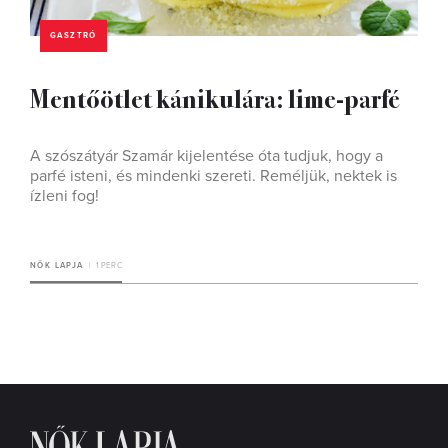
GASZTRÓ
Mentőötlet kánikulára: lime-parfé
A szószátyár Szamár kijelentése óta tudjuk, hogy a
parfé isteni, és mindenki szereti. Reméljük, nektek is
ízleni fog!
NŐK LAPJA
1 PERC