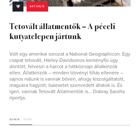
AKTUÁLIS
Tetovált állatmentők – A péceli
kutyatelepen jártunk
Volt egy amerikai sorozat a National Geographicon. Egy
csapat tetovált, Harley-Davidsonos keményfiú úgy
döntött, felveszi a harcot a hétköznapi állatkínzók
ellen. Állatkínzók – minden törvényi tiltás ellenére –
sajnos nálunk is vannak bőven, ahogy kiszolgáltatott,
magukra hagyott, balesetet szenvedett állatok is. És
igen, vannak Tetovált Állatmentők is… Dobray Sarolta
riportja.
ADMIN
8 PERC