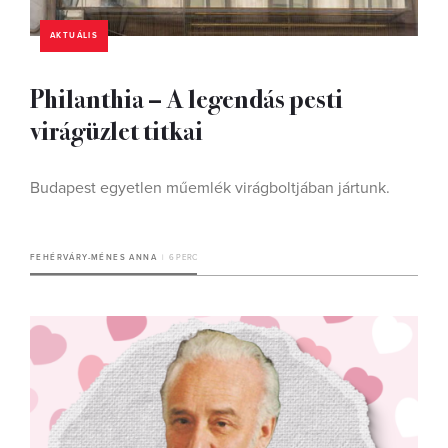
AKTUÁLIS
Philanthia – A legendás pesti
virágüzlet titkai
Budapest egyetlen műemlék virágboltjában jártunk.
FEHÉRVÁRY-MÉNES ANNA
6 PERC