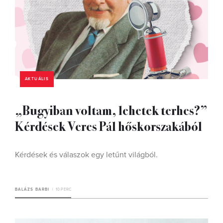
AKTUÁLIS
„Bugyiban voltam, lehetek terhes?”
Kérdések Veres Pál hőskorszakából
Kérdések és válaszok egy letűnt világból.
BALÁZS BARBI
10 PERC