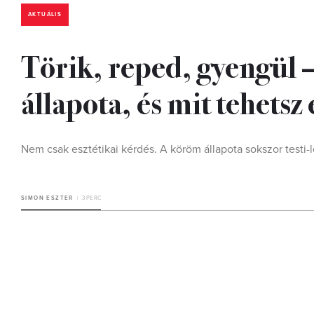
AKTUÁLIS
Törik, reped, gyengül 
állapota, és mit tehetsz
Nem csak esztétikai kérdés. A köröm állapota sokszor testi-le
SIMON ESZTER
3 PERC