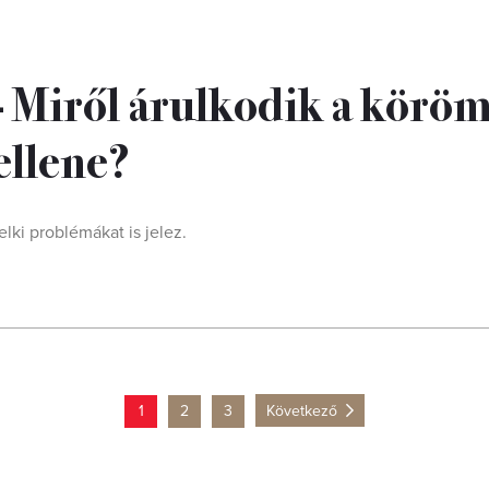
– Miről árulkodik a körö
 ellene?
lki problémákat is jelez.
1
2
3
Következő