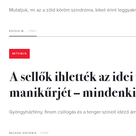
Mutatjuk, mi az a zöld köröm szindróma, kiket érint leggya
KOCSIS M.
3 PERC
AKTUÁLIS
A sellők ihlették az ide
manikűrjét – mindenki
Gyöngyházfény, finom csillogás és a tenger színeit idéző ár
BALOGH VIKTÓRIA
2 PERC