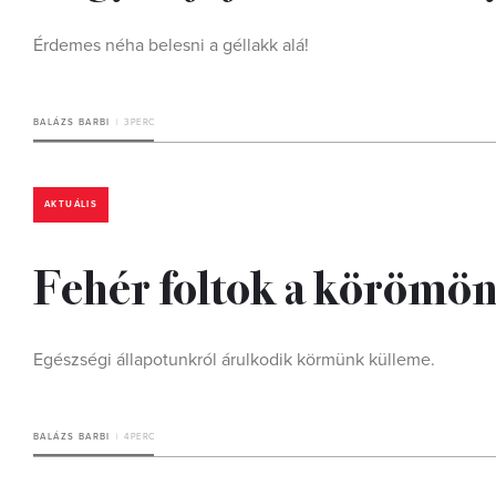
Érdemes néha belesni a géllakk alá!
BALÁZS BARBI
3 PERC
AKTUÁLIS
Fehér foltok a körömön:
Egészségi állapotunkról árulkodik körmünk külleme.
BALÁZS BARBI
4 PERC