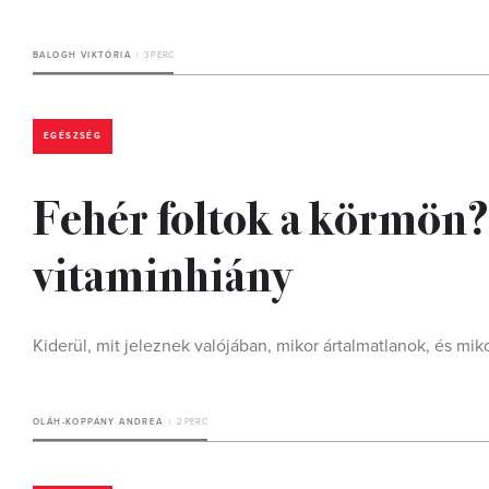
BALOGH VIKTÓRIA
3 PERC
EGÉSZSÉG
Fehér foltok a körmön?
vitaminhiány
Kiderül, mit jeleznek valójában, mikor ártalmatlanok, és mi
OLÁH-KOPPÁNY ANDREA
2 PERC