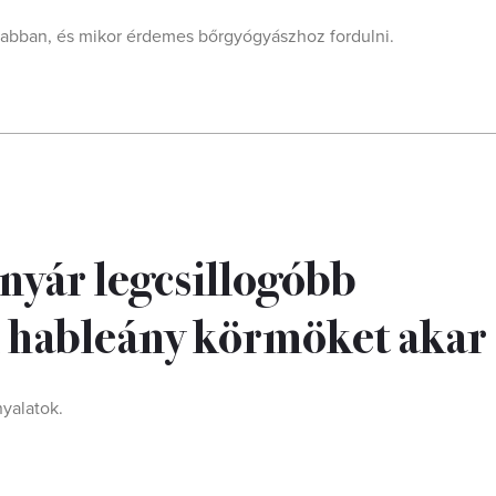
krabban, és mikor érdemes bőrgyógyászhoz fordulni.
i nyár legcsillogóbb
 hableány körmöket akar
nyalatok.