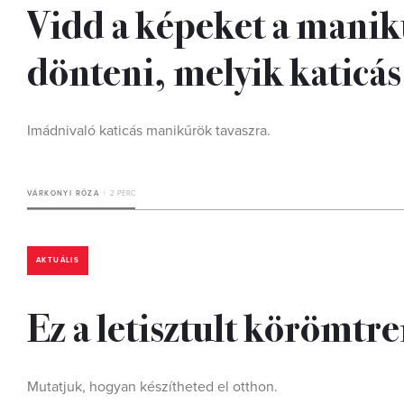
Vidd a képeket a mani
dönteni, melyik katicá
Imádnivaló katicás manikűrök tavaszra.
VÁRKONYI RÓZA
2 PERC
AKTUÁLIS
Ez a letisztult körömt
Mutatjuk, hogyan készítheted el otthon.