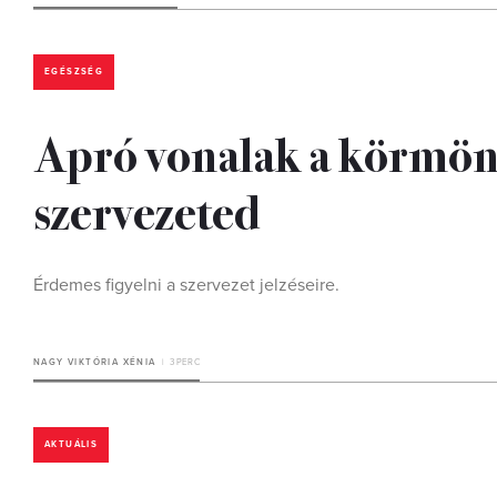
EGÉSZSÉG
Apró vonalak a körmön?
szervezeted
Érdemes figyelni a szervezet jelzéseire.
NAGY VIKTÓRIA XÉNIA
3 PERC
AKTUÁLIS