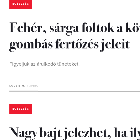
EGÉSZSÉG
Fehér, sárga foltok a k
gombás fertőzés jeleit
Figyeljük az árulkodó tüneteket.
KOCSIS M.
3 PERC
EGÉSZSÉG
Nagy bajt jelezhet, ha 