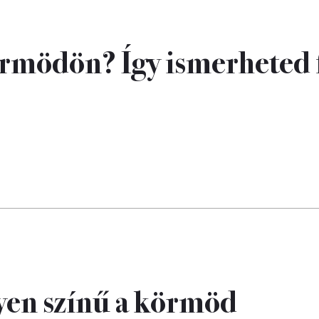
örmödön? Így ismerheted f
ilyen színű a körmöd