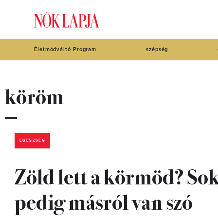
Életmódváltó Program
szépség
köröm
EGÉSZSÉG
Zöld lett a körmöd? S
pedig másról van szó