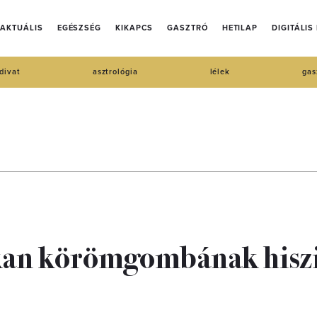
AKTUÁLIS
EGÉSZSÉG
KIKAPCS
GASZTRÓ
HETILAP
DIGITÁLIS
divat
asztrológia
lélek
gas
okan körömgombának hisz