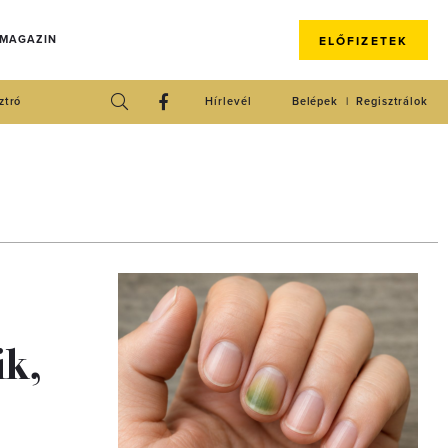
 MAGAZIN
ELŐFIZETEK
ztró
Hírlevél
Belépek
Regisztrálok
ik,