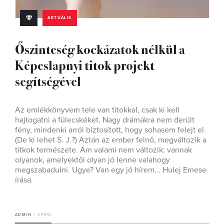
AKTUÁLIS
Őszinteség kockázatok nélkül a
Képeslapnyi titok projekt
segítségével
Az emlékkönyvem tele van titokkal, csak ki kell
hajtogatni a fülecskéket. Nagy drámákra nem derült
fény, mindenki arról biztosított, hogy sohasem felejt el.
(De ki lehet S. J.?) Aztán az ember felnő, megváltozik a
titkok természete. Ám valami nem változik: vannak
olyanok, amelyektől olyan jó lenne valahogy
megszabadulni. Ugye? Van egy jó hírem... Hulej Emese
írása.
ADMIN
6 PERC