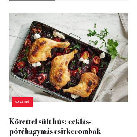
GASZTRÓ
Körettel sült hús: céklás-
póréhagymás csirkecombok