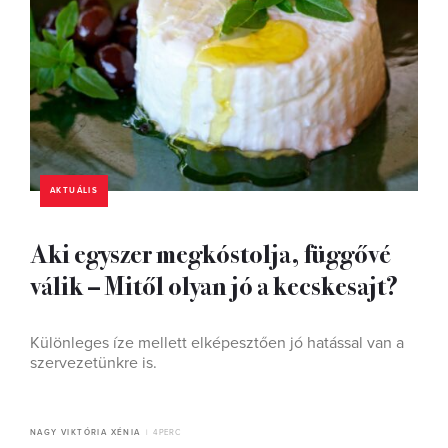
AKTUÁLIS
Aki egyszer megkóstolja, függővé
válik – Mitől olyan jó a kecskesajt?
Különleges íze mellett elképesztően jó hatással van a
szervezetünkre is.
NAGY VIKTÓRIA XÉNIA
4 PERC