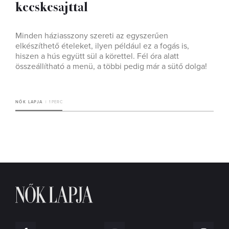
kecskesajttal
Minden háziasszony szereti az egyszerűen
elkészíthető ételeket, ilyen például ez a fogás is,
hiszen a hús együtt sül a körettel. Fél óra alatt
összeállítható a menü, a többi pedig már a sütő dolga!
NŐK LAPJA
1 PERC