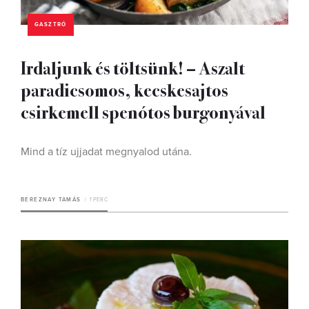
GASZTRÓ
Irdaljunk és töltsünk! – Aszalt
paradicsomos, kecskesajtos
csirkemell spenótos burgonyával
Mind a tíz ujjadat megnyalod utána.
BEREZNAY TAMÁS
1 PERC