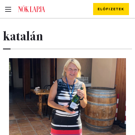
ELŐFIZETEK
katalán