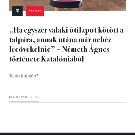
HETILAP
„Ha egyszer valaki útilaput kötött a
talpára, annak utána már nehéz
lecövekelnie” – Németh Ágnes
története Katalóniából
Talán katalán?
BUS ISTVÁN
6 PERC