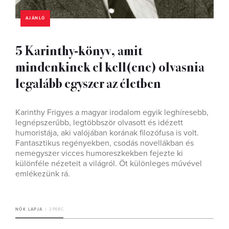
AJÁNLÓ
5 Karinthy-könyv, amit
mindenkinek el kell(ene) olvasnia
legalább egyszer az életben
Karinthy Frigyes a magyar irodalom egyik leghíresebb,
legnépszerűbb, legtöbbször olvasott és idézett
humoristája, aki valójában korának filozófusa is volt.
Fantasztikus regényekben, csodás novellákban és
nemegyszer vicces humoreszkekben fejezte ki
különféle nézeteit a világról. Öt különleges művével
emlékezünk rá.
NŐK LAPJA
2 PERC