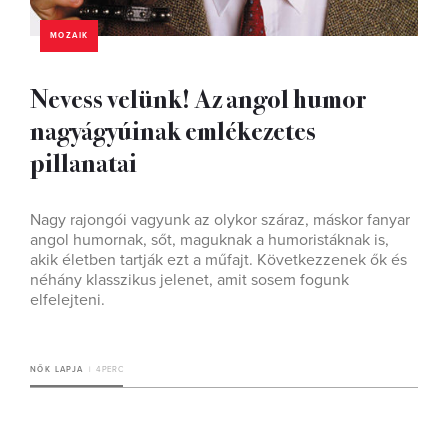
MOZAIK
Nevess velünk! Az angol humor
nagyágyúinak emlékezetes
pillanatai
Nagy rajongói vagyunk az olykor száraz, máskor fanyar
angol humornak, sőt, maguknak a humoristáknak is,
akik életben tartják ezt a műfajt. Következzenek ők és
néhány klasszikus jelenet, amit sosem fogunk
elfelejteni.
NŐK LAPJA
4 PERC